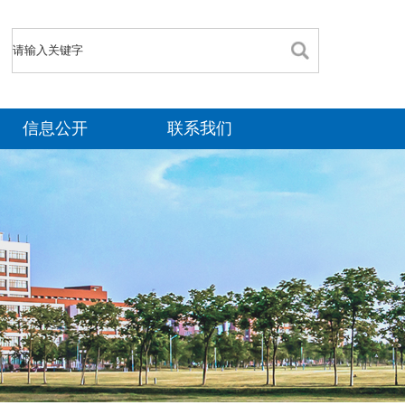
信息公开
联系我们