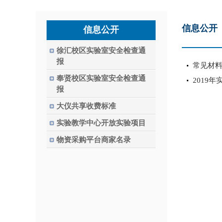
信息公开
信息公开
徐汇校区实验室安全检查通
报
常见材
奉贤校区实验室安全检查通
2019
报
大仪共享收费标准
实验教学中心开放实验项目
物资采购平台商家名录