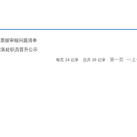
料票据审核问题清单
年实装处职员晋升公示
第一页
<<
每页
14
记录
总共
16
记录