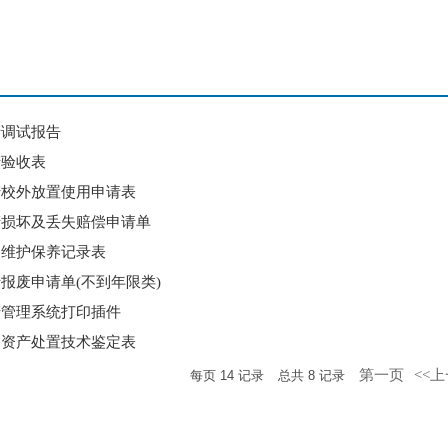
产调试报告
产验收表
产校外放置使用申请表
产损坏及丢失赔偿申请单
备维护保养记录表
报废申请单(不到年限类)
产管理系统打印插件
备资产处置技术鉴定表
第一页
<<
每页
14
记录
总共
8
记录