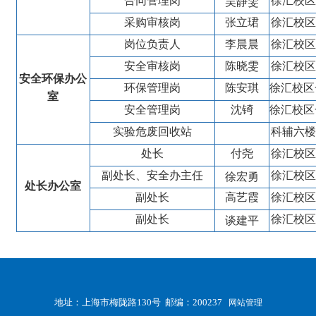
合同管理岗
徐汇校区
吴静雯
采购审核岗
张立珺
徐汇校区
岗位负责人
李晨晨
徐汇校区
安全审核岗
陈晓雯
徐汇校区
安全环保办公
环保管理岗
陈安琪
徐汇校区
室
安全管理岗
沈锜
徐汇校区
实验危废回收站
科辅六楼
处长
付尧
徐汇校区
副处长
、安全办主任
徐汇校区
徐宏勇
处长办公室
副处长
高艺霞
徐汇校区
副处长
徐汇校区
谈建平
地址：上海市梅陇路130号 邮编：200237
网站管理