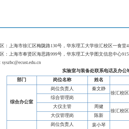
区：上海市徐汇区梅陇路
130
号，华东理工大学徐汇校区一食堂
4
区：上海市奉贤区海思路
999
号，华东理工大学图文信息中心
915
：
syszbc@ecust.edu.cn
实验室与装备处联系电话及办公
部门
岗位名称
姓名
岗位负责人
秦文静
徐汇校区
综合管理岗
综合办公室
大仪主管
周健
徐汇校区
大仪管理岗
陈新
岗位负责人
裴小琴