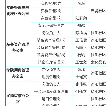
实验管理
1
岗
俞海
实验管理与奉
实验管理
2
岗
奉贤校区
贤校区办公室
实验管理
3
岗
陆彩勤
安全环保管理岗
郑酩
岗位负责人
陈祥福
徐汇校区
装备资产管理
1
岗
王信儒
徐汇校区
装备资产管理
装备资产管理
2
岗
吕顺正
徐汇校区
办公室
装备资产管理
3
岗
杨颖
徐汇校区
报废仓库管理岗
王世文
危化品仓
岗位负责人
张瑞
学院用房管理
徐汇校区
办公室
用房管理岗
王瑞寅
岗位负责人
张伟毅
徐汇校区
平台及供应商管理岗
何伟立
徐汇校区
采购审核办公
进口管理岗
徐汇校区
室