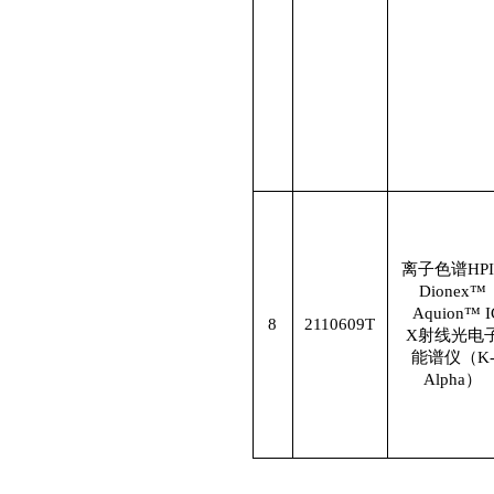
离子色谱
HP
Dionex™
Aquion™ I
8
2110609T
X
射线光电
能谱仪（
K
Alpha
）