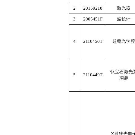
2
20159218
激光器
3
2005451F
波长计
4
2110450T
超稳光学腔
钛宝石激光
5
2110449T
浦源
X
射线光电